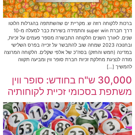
ברכות ללקוחה רוזה ש. מקריית ים שהשתתפה בהגרלות הלוטו
דרך חברת super win והתמידה בשירות כבר למעלה מ-10
שנים. לאורך השנים הלקוחה התבשרה מספר פעמים על זכיות,
ובחנוכה 2023 שמחה שוב להתבשר על זכייה בפרס השלישי
במדינה (חמש והחזק) בסה"כ של אלפי שקלים. הלקוחה המרוצה
מודה לנציגת מחלקת זכיות חברת סופר ווין ומביעה תקווה
להמשיך […]
30,000 ש"ח בחודש: סופר ווין
משתפת בסכומי זכיית לקוחותיה