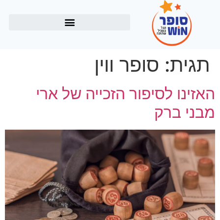
תגית:
סופר ווין
האזינו לסיפור הזכייה של ארי
מבני ברק