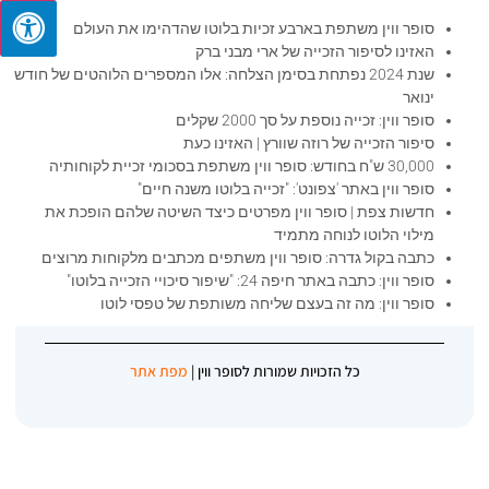
סופר ווין משתפת בארבע זכיות בלוטו שהדהימו את העולם
האזינו לסיפור הזכייה של ארי מבני ברק
שנת 2024 נפתחת בסימן הצלחה: אלו המספרים הלוהטים של חודש
ינואר
סופר ווין: זכייה נוספת על סך 2000 שקלים
סיפור הזכייה של רוזה שוורץ | האזינו כעת
30,000 ש"ח בחודש: סופר ווין משתפת בסכומי זכיית לקוחותיה
סופר ווין באתר 'צפונט': "זכייה בלוטו משנה חיים"
חדשות צפת | סופר ווין מפרטים כיצד השיטה שלהם הופכת את
מילוי הלוטו לנוחה מתמיד
כתבה בקול גדרה: סופר ווין משתפים מכתבים מלקוחות מרוצים
סופר ווין: כתבה באתר חיפה 24: "שיפור סיכויי הזכייה בלוטו"
סופר ווין: מה זה בעצם שליחה משותפת של טפסי לוטו
כל הזכויות שמורות לסופר ווין |
מפת אתר